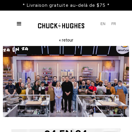
* Livraison gratuite au-delà de $75 *
EN
FR
« retour
24 en 24