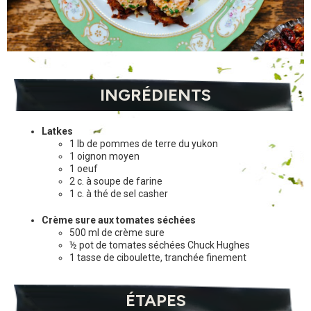
INGRÉDIENTS
Latkes
1 lb de pommes de terre du yukon
1 oignon moyen
1 oeuf
2 c. à soupe de farine
1 c. à thé de sel casher
Crème sure aux tomates séchées
500 ml de crème sure
½ pot de tomates séchées Chuck Hughes
1 tasse de ciboulette, tranchée finement
ÉTAPES