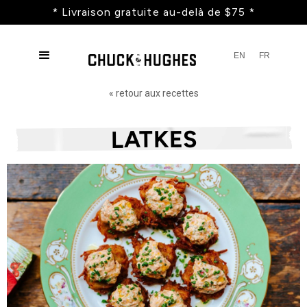
* Livraison gratuite au-delà de $75 *
EN
FR
« retour aux recettes
LATKES